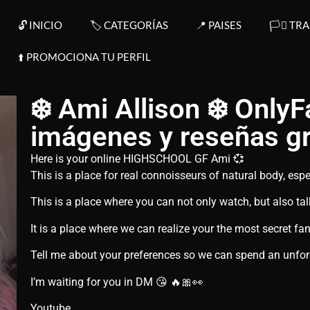
🔓 INICIO
🏷️ CATEGORÍAS
📍 PAISES
🏳️‍⚧️ TR
⬆️​ PROMOCIONA TU PERFIL
❄️ Ami Allison ❄️ OnlyF
imágenes y reseñas gr
Here is your online HIGHSCHOOL GF Ami 💞
This is a place for real connoisseurs of natural body, espe
This is a place where you can not only watch, but also tal
It is a place where we can realize your the most secret fa
Tell me about your preferences so we can spend an unforg
I’m waiting for you in DM 😘 🔥🎀👀
Youtube