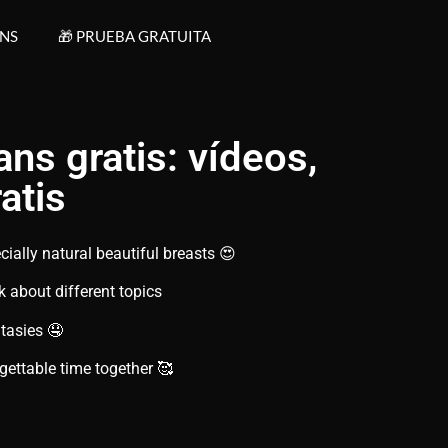
ANS
🎁 PRUEBA GRATUITA
ans gratis: vídeos,
atis
cially natural beautiful breasts 😍
k about different topics
ntasies 🤤
ettable time together 🥰