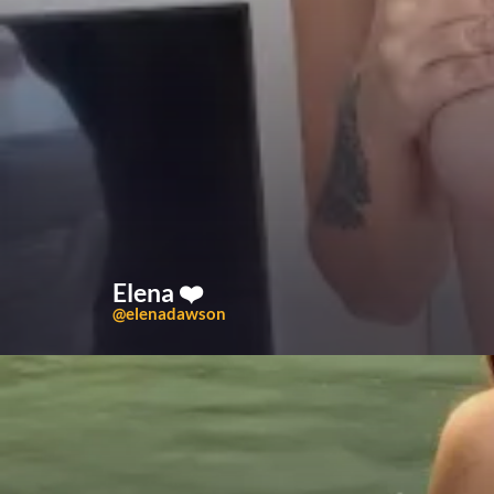
Elena ❤️
@elenadawson