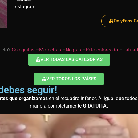
Instagram
OnlyFans Gr
odelo?
Colegialas
–
Morochas
–
Negras
–
Pelo coloreado
–
Tatua
VER TODAS LAS CATEGORIAS
VER TODOS LOS PAÍSES
debes seguir!
ntes que organizamos
en el recuadro inferior. Al igual que todos
manera completamente
GRATUITA.