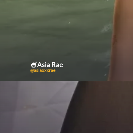
🍧Asia Rae
@asiaxxxrae